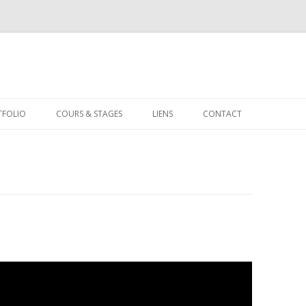
Aller au contenu principal
TFOLIO
COURS & STAGES
LIENS
CONTACT
SIQUES & DANSES
MAISON DES JEUNES DE
TROUVILLE-SUR-MER
RTRAITS
UIA DE LISIEUX
INTURE
MODELAGE – TANDEM À CAEN
UARELLES
YSAGES
POSITIONS