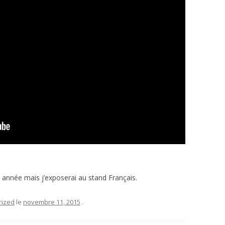
LIER
 année mais j’exposerai au stand Français.
rized
le
novembre 11, 2015
.