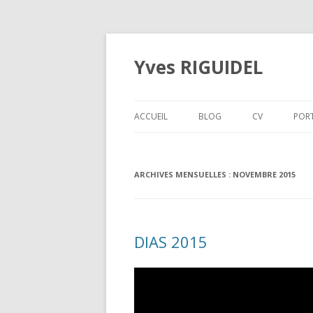
Yves RIGUIDEL
ACCUEIL
BLOG
CV
POR
MU
ARCHIVES MENSUELLES :
NOVEMBRE 2015
PO
PE
AQ
DIAS 2015
PA
EX