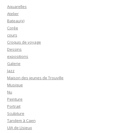
Aquarelles
Atelier
Bateau(x)
Corée
cours
Croquis de voyage
Dessins
expositions
Galerie
Jazz
Maison des jeunes de Trouville
Musique
Nu
Peinture
Portrait
Sculpture
Tandem à Caen
UIA de LIsieux