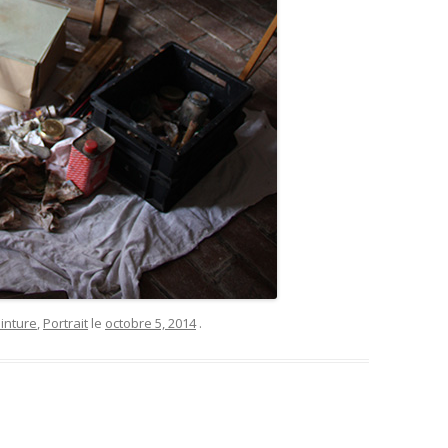
inture
,
Portrait
le
octobre 5, 2014
.