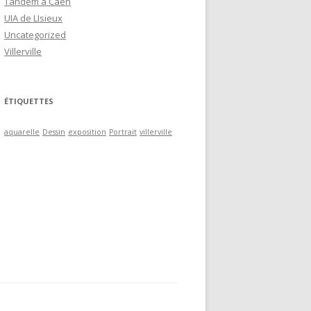
Tandem à Caen
UIA de LIsieux
Uncategorized
Villerville
ÉTIQUETTES
aquarelle
Dessin
exposition
Portrait
villerville