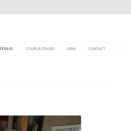
Aller au contenu principal
TFOLIO
COURS & STAGES
LIENS
CONTACT
SIQUES & DANSES
MAISON DES JEUNES DE
TROUVILLE-SUR-MER
RTRAITS
UIA DE LISIEUX
INTURE
MODELAGE – TANDEM À CAEN
UARELLES
YSAGES
POSITIONS