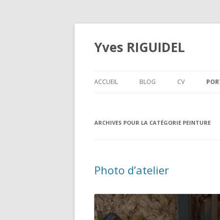
Yves RIGUIDEL
ACCUEIL
BLOG
CV
POR
MU
ARCHIVES POUR LA CATÉGORIE
PEINTURE
PO
PE
AQ
Photo d’atelier
PA
EX