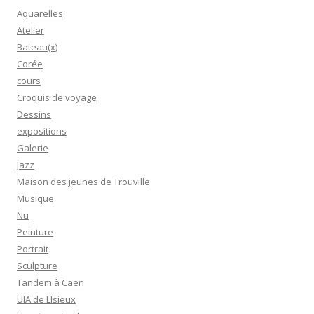
Aquarelles
Atelier
Bateau(x)
Corée
cours
Croquis de voyage
Dessins
expositions
Galerie
Jazz
Maison des jeunes de Trouville
Musique
Nu
Peinture
Portrait
Sculpture
Tandem à Caen
UIA de LIsieux